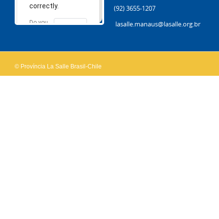
correctly.
(92) 3655-1207
Do you
lasalle.manaus@lasalle.org.br
OK
own this
website?
© Província La Salle Brasil-Chile