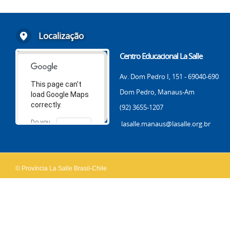
Localização
Centro Educacional La Salle
Av. Dom Pedro I, 151 - 69040-690
This page can't
Dom Pedro, Manaus-Am
load Google Maps
correctly.
(92) 3655-1207
Do you
lasalle.manaus@lasalle.org.br
OK
own this
website?
© Província La Salle Brasil-Chile