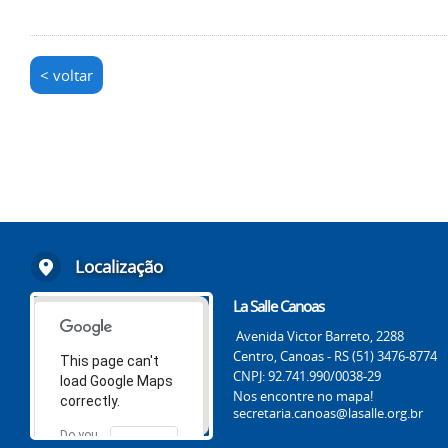
< voltar
Localização
La Salle Canoas
Avenida Victor Barreto, 2288
Centro, Canoas - RS (51) 3476-8774
This page can't
CNPJ: 92.741.990/0038-29
load Google Maps
Nos encontre no mapa!
correctly.
secretaria.canoas@lasalle.org.br
Do you
OK