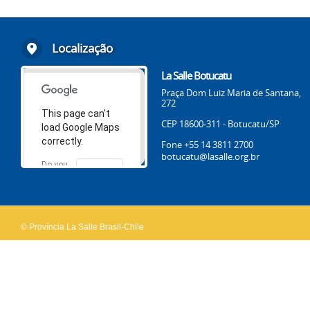
Localização
La Salle Botucatu
Praça Dom Luiz Maria de Santana,
272
This page can't
CEP 18600-311 - Botucatu/SP
load Google Maps
correctly.
Fone +55 14 3811 2700
botucatu@lasalle.org.br
Do you
OK
own this
website?
© Província La Salle Brasil-Chile