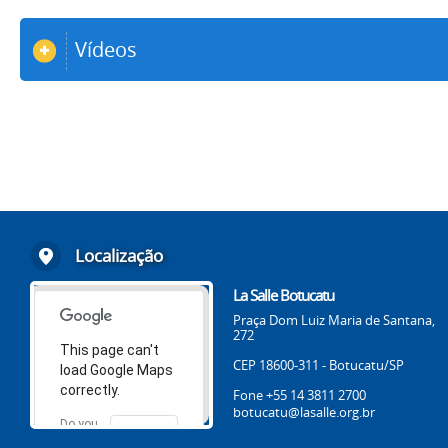
Vídeos
Localização
La Salle Botucatu
Praça Dom Luiz Maria de Santana,
272
This page can't
CEP 18600-311 - Botucatu/SP
load Google Maps
correctly.
Fone +55 14 3811 2700
botucatu@lasalle.org.br
Do you
OK
own this