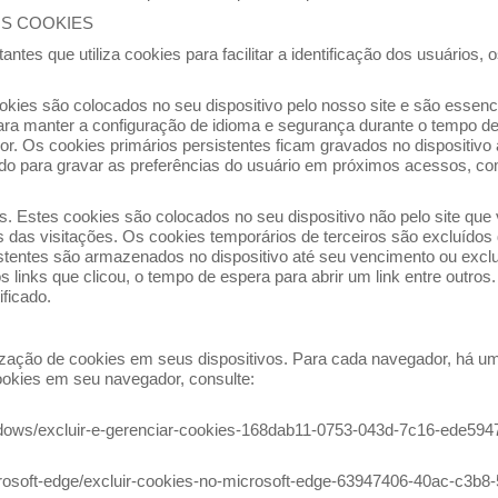
OS COOKIES
antes que utiliza cookies para facilitar a identificação dos usuários,
okies são colocados no seu dispositivo pelo nosso site e são essen
ara manter a configuração de idioma e segurança durante o tempo d
. Os cookies primários persistentes ficam gravados no dispositivo 
lizado para gravar as preferências do usuário em próximos acessos, c
. Estes cookies são colocados no seu dispositivo não pelo site que 
os das visitações. Os cookies temporários de terceiros são excluídos
istentes são armazenados no dispositivo até seu vencimento ou excl
, os links que clicou, o tempo de espera para abrir um link entre outr
ificado.
ilização de cookies em seus dispositivos. Para cada navegador, há 
ookies em seu navegador, consulte:
indows/excluir-e-gerenciar-cookies-168dab11-0753-043d-7c16-ede594
icrosoft-edge/excluir-cookies-no-microsoft-edge-63947406-40ac-c3b