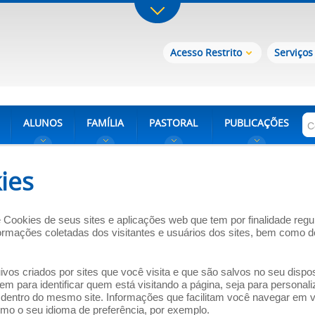
Acesso Restrito
Serviços
ALUNOS
FAMÍLIA
PASTORAL
PUBLICAÇÕES
ies
e Cookies de seus sites e aplicações web que tem por finalidade reg
mações coletadas dos visitantes e usuários dos sites, bem como dos
s criados por sites que você visita e que são salvos no seu dispos
 para identificar quem está visitando a página, seja para personaliz
s dentro do mesmo site. Informações que facilitam você navegar em vá
omo o seu idioma de preferência, por exemplo.