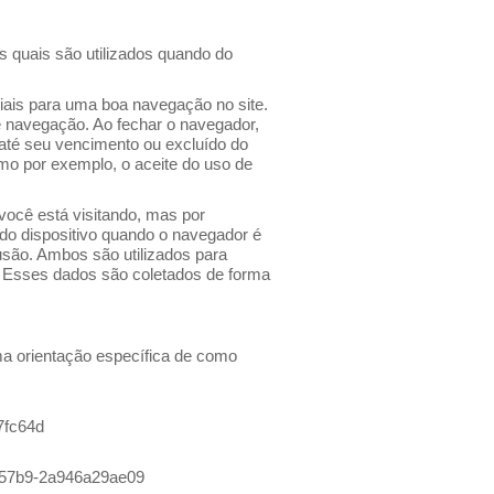
 os quais são utilizados quando do
ciais para uma boa navegação no site.
e navegação. Ao fechar o navegador,
até seu vencimento ou excluído do
omo por exemplo, o aceite do uso de
você está visitando, mas por
 do dispositivo quando o navegador é
usão. Ambos são utilizados para
os. Esses dados são coletados de forma
uma orientação específica de como
7fc64d
8-57b9-2a946a29ae09