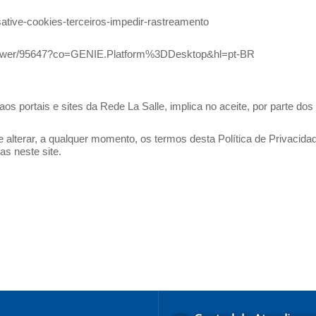
esative-cookies-terceiros-impedir-rastreamento
answer/95647?co=GENIE.Platform%3DDesktop&hl=pt-BR
 aos portais e sites da Rede La Salle, implica no aceite, por parte d
e alterar, a qualquer momento, os termos desta Política de Privacida
as neste site.