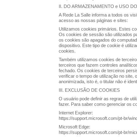
II. DO ARMAZENAMENTO e USO D
A Rede La Salle informa a todos os visit
acesso as nossas páginas e sites:
Utilizamos cookies primários. Estes co
Os cookies de sessão são utilizados p
os cookies são apagados do computador
dispositivo. Este tipo de cookie é uti
cookies.
Também utilizamos cookies de terceiros
terceiros que fazem controles analític
fechado. Os cookies de terceiros pers
verificar o tempo de utilização no site
anonimizada, isto é, o titular não é ident
III. EXCLUSÃO DE COOKIES
O usuário pode definir as regras de ut
fazer. Para saber como gerenciar os c
Internet Explorer:
https://support.microsoft.com/pt-br/w
Microsoft Edge:
https://support.microsoft.com/pt-br/m