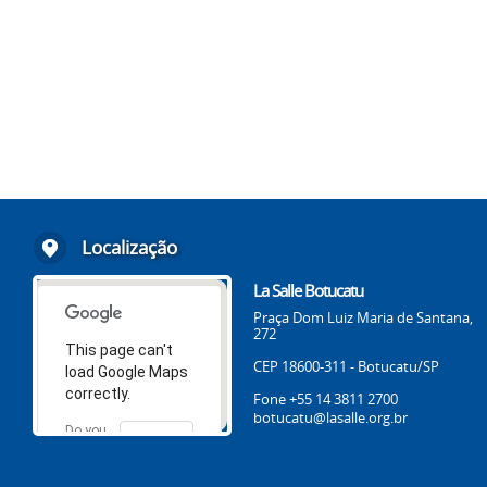
Localização
La Salle Botucatu
Praça Dom Luiz Maria de Santana,
272
This page can't
CEP 18600-311 - Botucatu/SP
load Google Maps
correctly.
Fone +55 14 3811 2700
botucatu@lasalle.org.br
Do you
OK
own this
website?