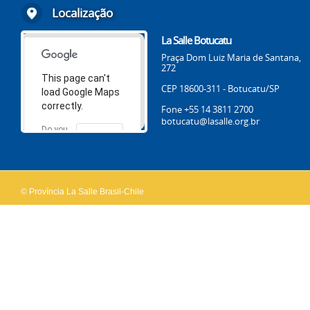
Localização
La Salle Botucatu
Praça Dom Luiz Maria de Santana,
272
This page can't
CEP 18600-311 - Botucatu/SP
load Google Maps
correctly.
Fone +55 14 3811 2700
botucatu@lasalle.org.br
Do you
OK
own this
website?
© Província La Salle Brasil-Chile