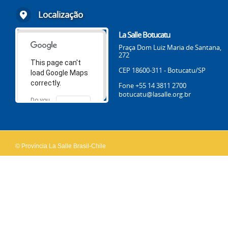
Localização
La Salle Botucatu
Praça Dom Luiz Maria de Santana,
272
This page can't
CEP 18600-311 - Botucatu/SP
load Google Maps
correctly.
Fone +55 14 3811 2700
botucatu@lasalle.org.br
Do you
OK
own this
website?
© Província La Salle Brasil-Chile