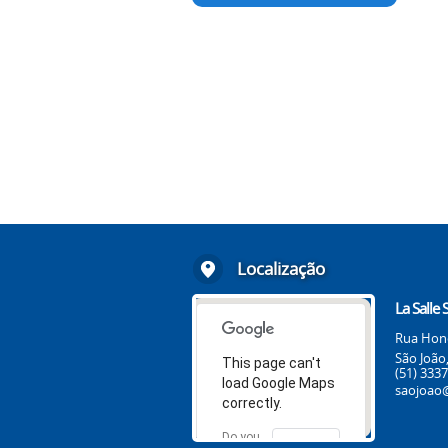
Localização
La Salle 
Rua Honór
São João
This page can't
(51) 333
load Google Maps
saojoao@
correctly.
Do you
OK