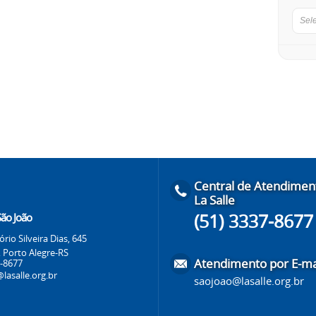
Sel
Central de Atendimen
La Salle
(51) 3337-8677
São João
io Silveira Dias, 645
, Porto Alegre-RS
Atendimento por E-ma
7-8677
lasalle.org.br
saojoao@lasalle.org.br