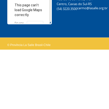
Centro, Caxias do Sul-RS
This page can't
carmo@lasalle.org.br
(54) 3220.3500
load Google Maps
correctly.
Do you
OK
own this
website?
© Província La Salle Brasil-Chile