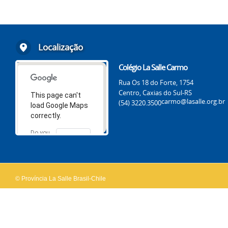
Localização
Colégio La Salle Carmo
Rua Os 18 do Forte, 1754
Centro, Caxias do Sul-RS
This page can't
carmo@lasalle.org.br
(54) 3220.3500
load Google Maps
correctly.
Do you
OK
own this
website?
© Província La Salle Brasil-Chile