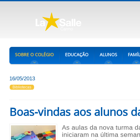
SOBRE O COLÉGIO
EDUCAÇÃO
ALUNOS
FAMÍL
16/05/2013
Bibliotecas
Boas-vindas aos alunos d
As aulas da nova turma d
iniciaram na última seman