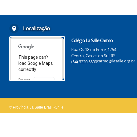
Localização
Colégio La Salle Carmo
Rua Os 18 do Forte, 1754
Centro, Caxias do Sul-RS
This page can't
carmo@lasalle.org.br
(54) 3220.3500
load Google Maps
correctly.
Do you
OK
own this
website?
© Província La Salle Brasil-Chile