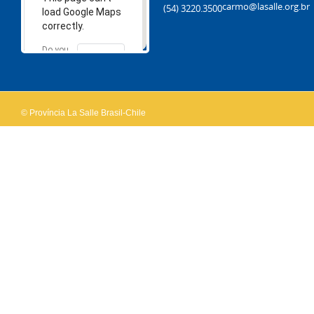
carmo@lasalle.org.br
(54) 3220.3500
load Google Maps
correctly.
Do you
OK
own this
website?
© Província La Salle Brasil-Chile