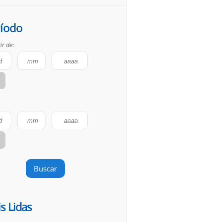
íodo
ir de:
Buscar
s Lidas