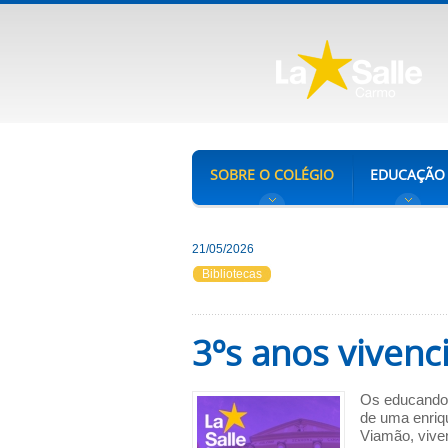
SOBRE O COLÉGIO
EDUCAÇÃO
21/05/2026
Bibliotecas
3ºs anos viven
Os educandos
de uma enriq
Viamão, viven