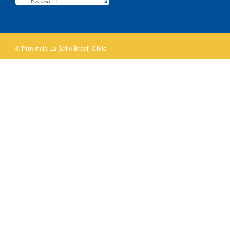
Do you
OK
own this
website?
© Província La Salle Brasil-Chile