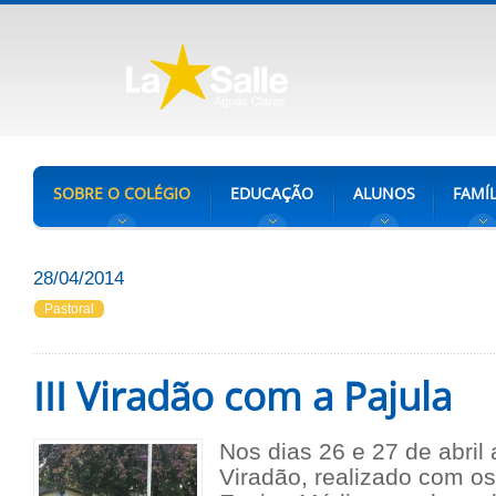
SOBRE O COLÉGIO
EDUCAÇÃO
ALUNOS
FAMÍL
28/04/2014
Pastoral
III Viradão com a Pajula
Nos dias 26 e 27 de abril 
V
iradão
, realizado com o