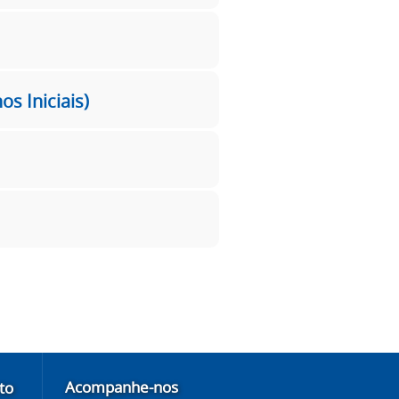
s Iniciais)
Acompanhe-nos
to