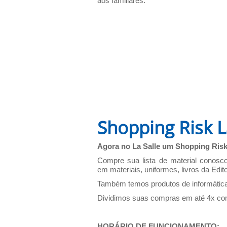
aos familiares.
Shopping Risk L
Agora no La Salle um Shopping Risk
Compre sua lista de material conosc
em materiais, uniformes, livros da Edit
Também temos produtos de informática
Dividimos suas compras em até 4x co
HORÁRIO DE FUNCIONAMENTO: