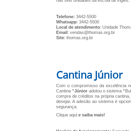
nas seis unidades da escola de inglês.
Telefone:
3442-5500
Whatsapp
: 3442-5500
Local de atendimento
: Unidade Thom
Email
:
vendas@thomas.org.br
Site
:
thomas.org.br
Cantina Júnior
Com o compromisso da excelência no
Cantina
“Júnior
adotou o sistema
“
Bu
compra de créditos na própria cantina,
desejar. A adesão ao sistema é opcion
segurança.
Clique aqui
e saiba mais!