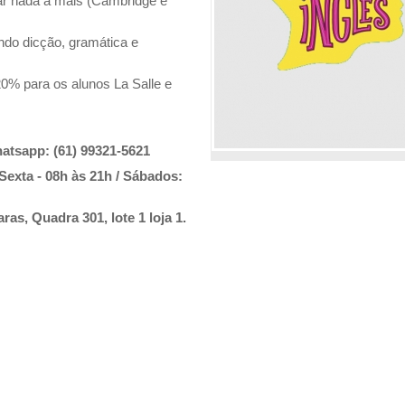
gar nada a mais (Cambridge e
ndo dicção, gramática e
20% para os alunos La Salle e
hatsapp: (61) 99321-5621
exta - 08h às 21h / Sábados:
s, Quadra 301, lote 1 loja 1.