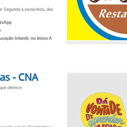
o:
Segunda a sexta-feira, das
atsApp
m
cação Infantil, no bloco A
as - CNA
que oferece: