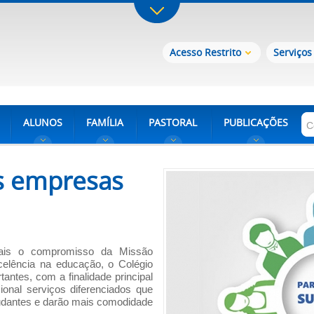
Acesso Restrito
Serviços
ALUNOS
FAMÍLIA
PASTORAL
PUBLICAÇÕES
s empresas
mais o compromisso da Missão
celência na educação, o Colégio
antes, com a finalidade principal
onal serviços diferenciados que
udantes e darão mais comodidade