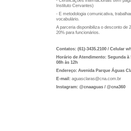
- Certificações Internacionais sem pa
Instituto Cervantes)
- E metodologia comunicativa, trabalha
vocabulário.
A parceria disponibiliza o desconto de 
20% para funcionários.
Contatos: (61)-3435.2100 / Celular w
Horário de Atendimento: Segunda à S
08h às 12h
Endereço: Avenida Parque Águas Clara
E-mail:
aguasclaras@cna.com.br
Instagram: @cnaaguas / @cna360