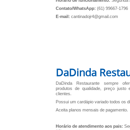
Horário de funcionamento:
Segunda a 
Contato/WhatsApp:
(61) 99667-1796
E-mail:
cantinadojr4@gmail.com
DaDinda Restau
DaDinda Restaurante sempre ofer
produtos de qualidade, preço justo 
clientes.
Possui um cardápio variado todos os d
Aceita planos mensais de pagamento.
Horário de atendimento aos pais:
Seg