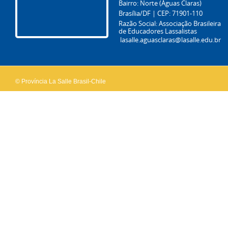
Bairro: Norte (Águas Claras)
Brasília/DF | CEP: 71901-110
Razão Social: Associação Brasileira
de Educadores Lassalistas
lasalle.aguasclaras@lasalle.edu.br
© Província La Salle Brasil-Chile