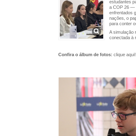
estudantes p
a COP 26 — r
enfrentados g
nações, o pap
para conter o
A simulação 
conectada à r
Confira o álbum de fotos:
clique aqui!