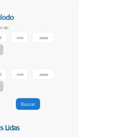
íodo
ir de:
Buscar
s Lidas