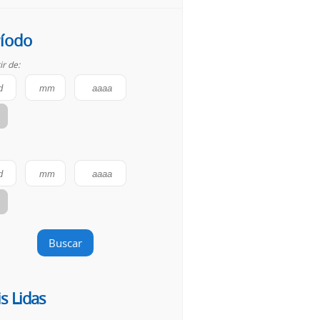
íodo
ir de:
Buscar
s Lidas