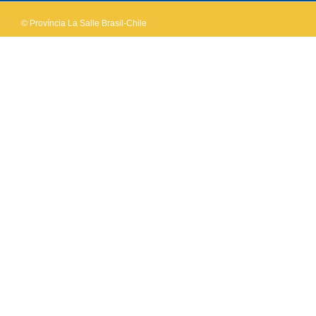
© Província La Salle Brasil-Chile