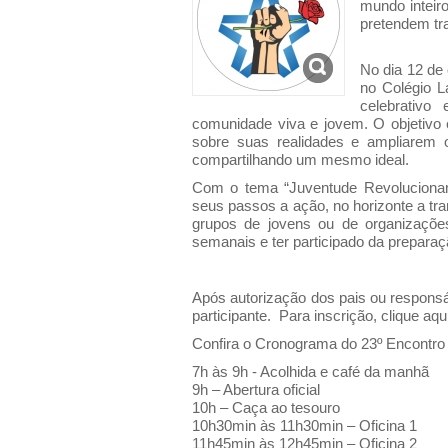
mundo inteir
pretendem tr
No dia 12 de
no
Colégio L
celebrativ
comunidade viva e jovem. O objetivo 
sobre suas realidades e ampliarem o
compartilhando um mesmo ideal.
Com o tema “Juventude Revolucionan
seus passos a ação, no horizonte a tra
grupos de jovens ou de organizaçõe
semanais e ter participado da prepara
Após autorização dos pais ou responsá
participante. Para inscrição,
clique aqu
Confira o Cronograma do 23º Encontro 
7h às 9h - Acolhida e café da manhã
9h – Abertura oficial
10h – Caça ao tesouro
10h30min às 11h30min – Oficina 1
11h45min às 12h45min – Oficina 2