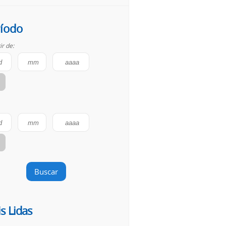
íodo
ir de:
Buscar
s Lidas