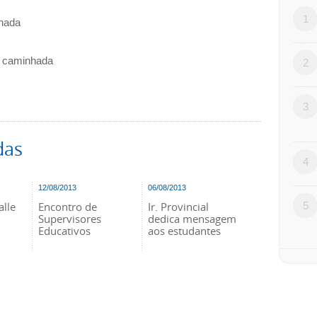
1
hada
m caminhada
2
3
das
4
12/08/2013
06/08/2013
alle
Encontro de
Ir. Provincial
5
Supervisores
dedica mensagem
Educativos
aos estudantes