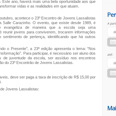
o. Este ano, haverá mais uma bela oportunidade aos que
ansformar vidas e as realidades em que atuam.
Per
 outubro, acontece o 23º Encontro de Jovens Lassalistas
a Salle Carazinho
. O evento, que existe desde 1989, é
A part
o e evangeliza de maneira que a escola seja uma
é reunir jovens para conviverem, trocarem informações
 sentimento de pertença, identificando que há outros
do o Presente”, a 23ª edição apresenta o lema: “Nos
nsformação”. Para participar, é necessário ser aluno dos
até:
s de juventude da escola, ser assíduo nos encontros
ção do 23º Encontrão de Jovens Lassalistas.
veis, deve ser paga a taxa de inscrição de R$ 15,00 por
i
.
de Jovens Lassalistas:
Mai