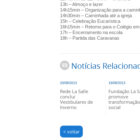
13h – Almoço e lazer
14h15min – Organização para a camin
14h30min – Caminhada até a igreja
15h – Celebração Eucarística
16h15min – Retorno para o Colégio e
17h – Encerramento na escola
18h – Partida das Caravanas
Notícias Relaciona
20/08/2013
19/08/2013
Rede La Salle
Fundação La S
conclui
promove
Vestibulares de
transformação
Inverno
social
< voltar