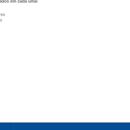
lados em cada uma:
res
io