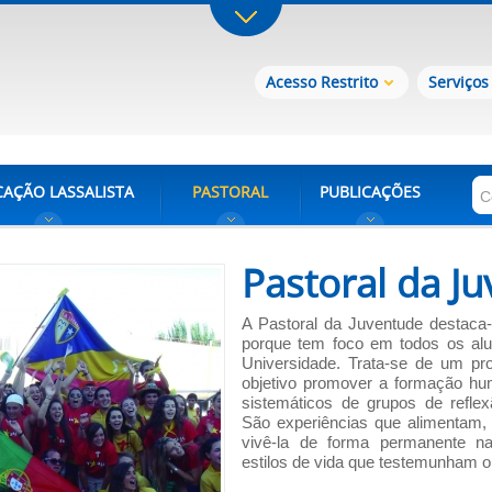
Acesso Restrito
Serviços
AÇÃO LASSALISTA
PASTORAL
PUBLICAÇÕES
Pastoral da J
A Pastoral da Juventude destaca-
porque tem foco em todos os alu
Universidade. Trata-se de um pr
objetivo promover a formação hu
sistemáticos de grupos de reflex
São experiências que alimentam, 
vivê-la de forma permanente 
estilos de vida que testemunham o