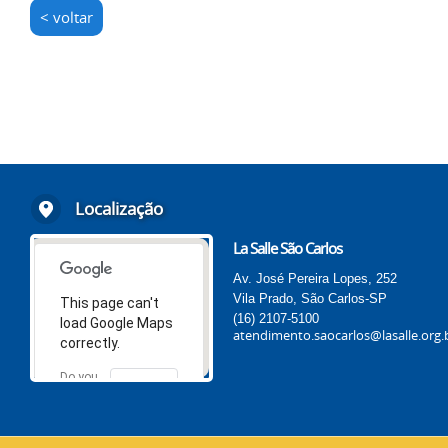
< voltar
Localização
La Salle São Carlos
Av. José Pereira Lopes, 252
Vila Prado, São Carlos-SP
This page can't
(16) 2107-5100
load Google Maps
atendimento.saocarlos@lasalle.org.
correctly.
Do you
OK
own this
website?