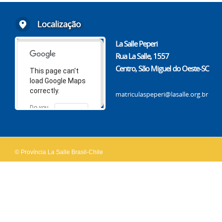
Localização
La Salle Peperi
Rua La Salle, 1557
Centro, São Miguel do Oeste-SC
This page can't
load Google Maps
correctly.
matriculaspeperi@lasalle.org.br
Do you
OK
own this
website?
© Província La Salle Brasil-Chile