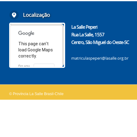
Localização
La Salle Peperi
Rua La Salle, 1557
Centro, São Miguel do Oeste-SC
This page can't
load Google Maps
correctly.
matriculaspeperi@lasalle.org.br
Do you
OK
own this
website?
© Província La Salle Brasil-Chile