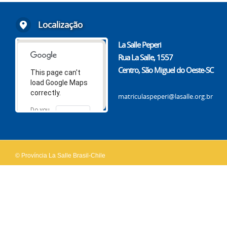
Localização
La Salle Peperi
Rua La Salle, 1557
Centro, São Miguel do Oeste-SC
This page can't
load Google Maps
correctly.
matriculaspeperi@lasalle.org.br
Do you
OK
own this
website?
© Província La Salle Brasil-Chile