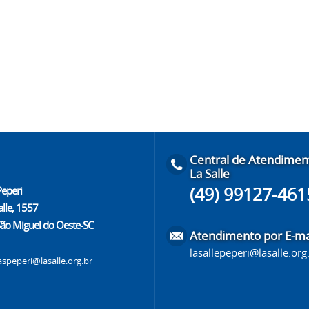
Central de Atendimen
La Salle
(49) 99127-461
Peperi
alle, 1557
São Miguel do Oeste-SC
Atendimento por E-ma
lasallepeperi@lasalle.org
aspeperi@lasalle.org.br