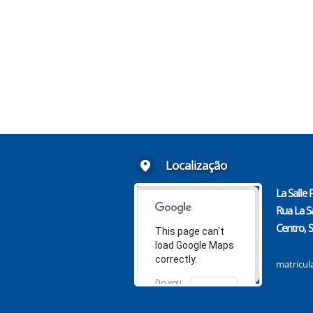
Localização
La Salle 
Rua La S
Centro, 
This page can't
load Google Maps
correctly.
matricul
Do you
OK
own this
website?