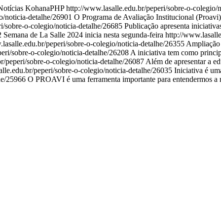
Notícias
KohanaPHP
http://www.lasalle.edu.br/peperi/sobre-o-colegio/
io/noticia-detalhe/26901
O Programa de Avaliação Institucional (Proavi)
ri/sobre-o-colegio/noticia-detalhe/26685
Publicação apresenta iniciativa
42
Semana de La Salle 2024 inicia nesta segunda-feira
http://www.lasall
.lasalle.edu.br/peperi/sobre-o-colegio/noticia-detalhe/26355
Ampliação 
peri/sobre-o-colegio/noticia-detalhe/26208
A iniciativa tem como princip
br/peperi/sobre-o-colegio/noticia-detalhe/26087
Além de apresentar a ed
alle.edu.br/peperi/sobre-o-colegio/noticia-detalhe/26035
Iniciativa é u
lhe/25966
O PROAVI é uma ferramenta importante para entendermos a real