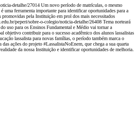
noticia-detalhe/27014
Um novo período de matrículas, o mesmo
 é uma ferramenta importante para identificar oportunidades para a
s promovidas pela Instituição em prol dos mais necessitados
e.edu.br/peperi/sobre-o-colegio/noticia-detalhe/26408
Tema norteará
do uso para os Ensinos Fundamental e Médio vai tornar a
al objetivo contribuir para o sucesso acadêmico dos alunos lassalistas
ucação lassalista para novas famílias, o período também marca o
ma das ações do projeto #LassalistaNoEnem, que chega a sua quarta
idade da nossa Instituição e identificar oportunidades de melhoria.