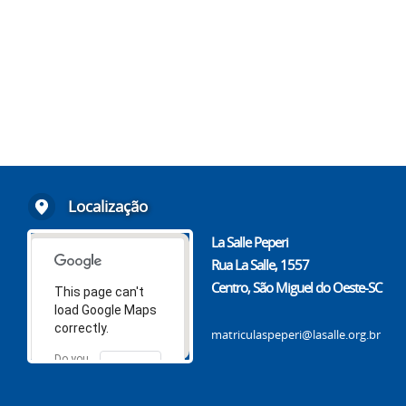
Localização
La Salle Peperi
Rua La Salle, 1557
Centro, São Miguel do Oeste-SC
This page can't
load Google Maps
correctly.
matriculaspeperi@lasalle.org.br
Do you
OK
own this
website?