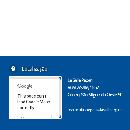
Localização
La Salle Peperi
Rua La Salle, 1557
Centro, São Miguel do Oeste-SC
This page can't
load Google Maps
correctly.
matriculaspeperi@lasalle.org.br
Do you
OK
own this
website?