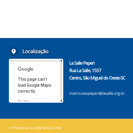
Localização
La Salle Peperi
Rua La Salle, 1557
Centro, São Miguel do Oeste-SC
This page can't
load Google Maps
correctly.
matriculaspeperi@lasalle.org.br
Do you
OK
own this
website?
© Província La Salle Brasil-Chile