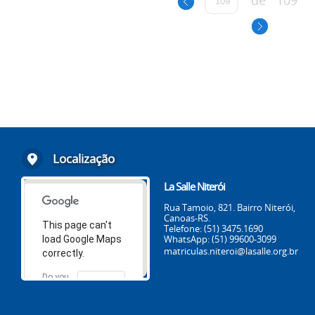
de
109
Localização
La Salle Niterói
Rua Tamoio, 821. Bairro Niterói,
Canoas-RS.
This page can't
Telefone: (51) 3475.1690
WhatsApp: (51) 99600-3099
load Google Maps
matriculas.niteroi@lasalle.org.br
correctly.
Do you
OK
own this
website?