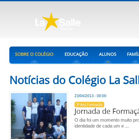
SOBRE O COLÉGIO
EDUCAÇÃO
ALUNOS
FAMÍL
Notícias do Colégio La Sal
23/04/2013 - 00:00
3º Ano,Formação
Jornada de Formaç
O dia foi um momento muito prop
identidade de cada um e ...