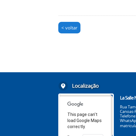
< voltar
Localização
La Salle 
Rua Tamoi
Canoas-R
This page can't
Telefone:
WhatsApp
load Google Maps
matricula
correctly.