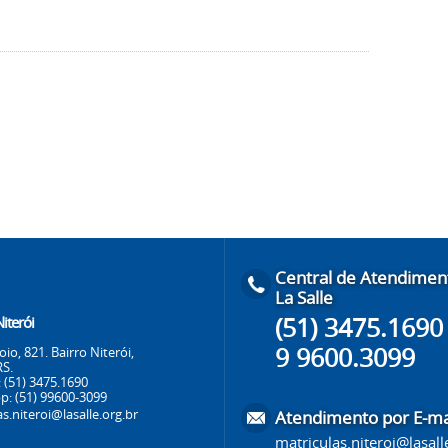
Central de Atendimen
La Salle
(51) 3475.1690 
Niterói
9 9600.3099
o, 821. Bairro Niterói,
S.
 (51) 3475.1690
: (51) 99600-3099
s.niteroi@lasalle.org.br
Atendimento por E-ma
matriculas.niteroi@lasall