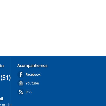
Acompanhe-nos
to
Facebook
(51)
Youtube
RSS
il
e.org.br