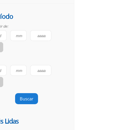
íodo
ir de:
Buscar
s Lidas