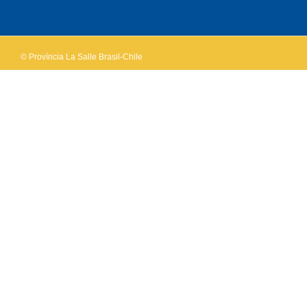
OK
own this
website?
© Província La Salle Brasil-Chile