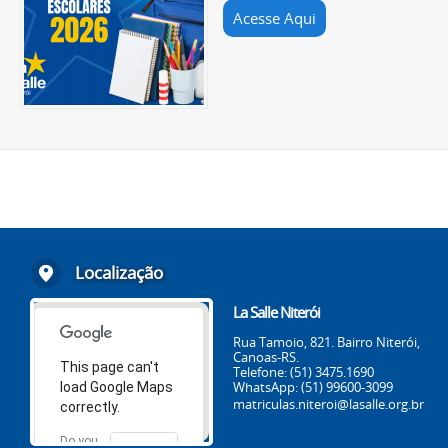
Acesse Aqui
Localização
La Salle Niterói
Rua Tamoio, 821. Bairro Niterói,
Canoas-RS.
This page can't
Telefone: (51) 3475.1690
WhatsApp: (51) 99600-3099
load Google Maps
matriculas.niteroi@lasalle.org.br
correctly.
Do you