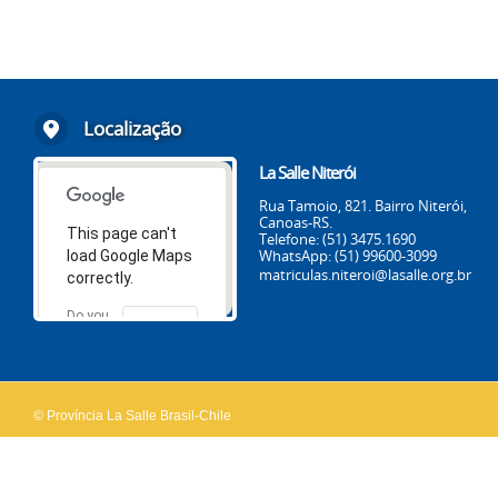
Localização
La Salle Niterói
Rua Tamoio, 821. Bairro Niterói,
Canoas-RS.
This page can't
Telefone: (51) 3475.1690
WhatsApp: (51) 99600-3099
load Google Maps
matriculas.niteroi@lasalle.org.br
correctly.
Do you
OK
own this
website?
© Província La Salle Brasil-Chile