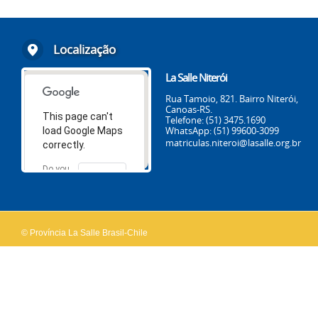
Localização
La Salle Niterói
Rua Tamoio, 821. Bairro Niterói,
Canoas-RS.
This page can't
Telefone: (51) 3475.1690
WhatsApp: (51) 99600-3099
load Google Maps
matriculas.niteroi@lasalle.org.br
correctly.
Do you
OK
own this
website?
© Província La Salle Brasil-Chile