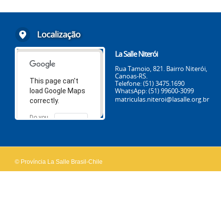
Localização
La Salle Niterói
Rua Tamoio, 821. Bairro Niterói,
Canoas-RS.
This page can't
Telefone: (51) 3475.1690
WhatsApp: (51) 99600-3099
load Google Maps
matriculas.niteroi@lasalle.org.br
correctly.
Do you
OK
own this
website?
© Província La Salle Brasil-Chile