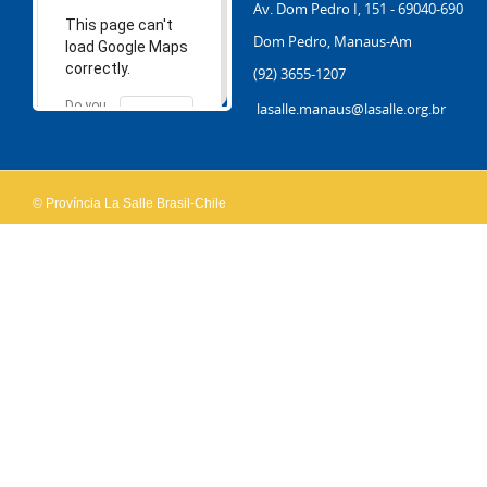
Av. Dom Pedro I, 151 - 69040-690
This page can't
Dom Pedro, Manaus-Am
load Google Maps
correctly.
(92) 3655-1207
Do you
lasalle.manaus@lasalle.org.br
OK
own this
website?
© Província La Salle Brasil-Chile