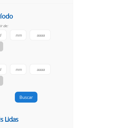
íodo
ir de:
Buscar
s Lidas