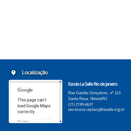
Localização
Escola La Salle Rio de Janeiro
Rua Gastão Gonçalves, nº 113
Santa Rosa, Niterói/RJ.
This page can't
(21) 2199-6637
load Google Maps
secretaria.ceplasrj@lasalle.org.br
correctly.
Do you
OK
own this