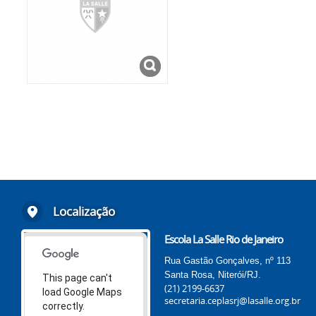
Localização
Escola La Salle Rio de Janeiro
Rua Gastão Gonçalves, nº 113
Santa Rosa, Niterói/RJ.
This page can't
(21) 2199-6637
load Google Maps
secretaria.ceplasrj@lasalle.org.br
correctly.