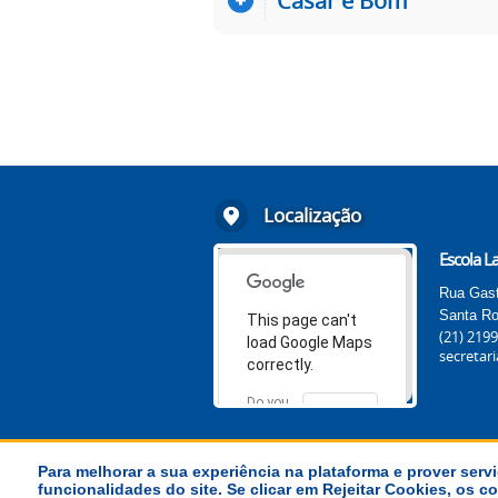
Casar é Bom
Localização
Escola La
Rua Gast
Santa Ro
This page can't
(21) 219
load Google Maps
secretari
correctly.
Do you
OK
own this
website?
Para melhorar a sua experiência na plataforma e prover servi
funcionalidades do site. Se clicar em Rejeitar Cookies, os