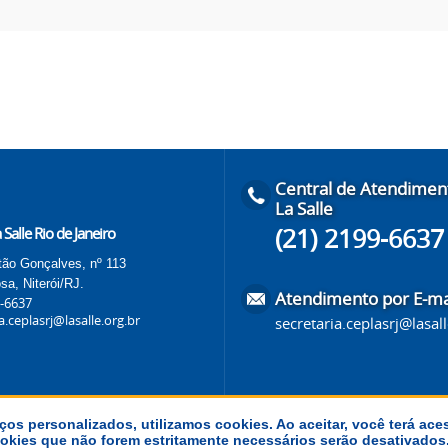
Central de Atendimen
La Salle
(21) 2199-6637
 Salle Rio de Janeiro
ão Gonçalves, nº 113
sa, Niterói/RJ.
Atendimento por E-ma
9-6637
a.ceplasrj@lasalle.org.br
secretaria.ceplasrj@lasall
ços personalizados, utilizamos cookies. Ao aceitar, você terá ace
 cookies que não forem estritamente necessários serão desativado