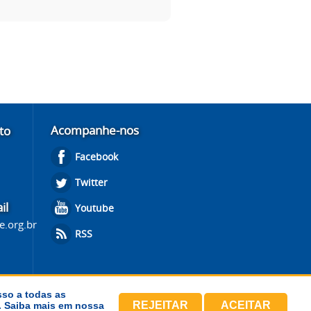
Acompanhe-nos
to
Facebook
Twitter
il
Youtube
e.org.br
RSS
sso a todas as
REJEITAR
ACEITAR
s. Saiba mais em nossa