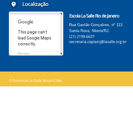
Localização
Escola La Salle Rio de Janeiro
Rua Gastão Gonçalves, nº 113
Santa Rosa, Niterói/RJ.
This page can't
(21) 2199-6637
load Google Maps
secretaria.ceplasrj@lasalle.org.br
correctly.
Do you
OK
own this
website?
© Província La Salle Brasil-Chile