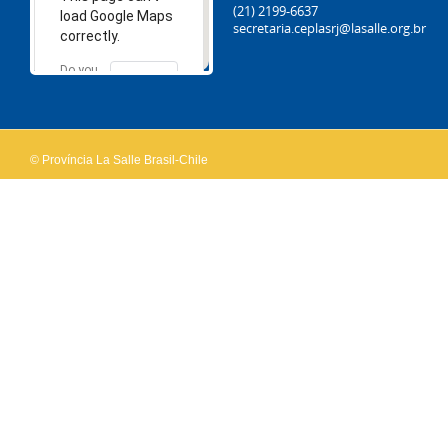
(21) 2199-6637
load Google Maps
secretaria.ceplasrj@lasalle.org.br
correctly.
Do you
OK
own this
website?
© Província La Salle Brasil-Chile