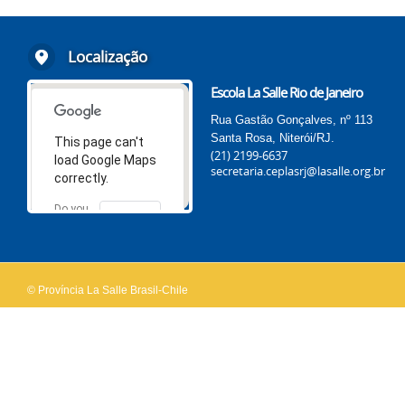
Localização
Escola La Salle Rio de Janeiro
Rua Gastão Gonçalves, nº 113
Santa Rosa, Niterói/RJ.
This page can't
(21) 2199-6637
load Google Maps
secretaria.ceplasrj@lasalle.org.br
correctly.
Do you
OK
own this
website?
© Província La Salle Brasil-Chile