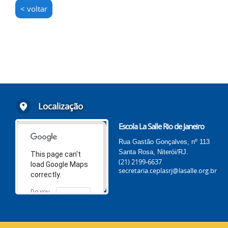
< voltar
Localização
Escola La Salle Rio de Janeiro
Rua Gastão Gonçalves, nº 113
Santa Rosa, Niterói/RJ.
This page can't
(21) 2199-6637
load Google Maps
secretaria.ceplasrj@lasalle.org.br
correctly.
Do you
OK
own this
website?